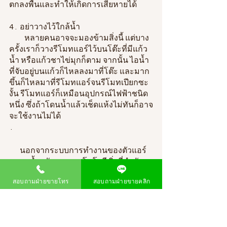
ตกลงพื้นและทำให้เกิดการเสียหายได้
4 .  อย่าวางไว้ใกล้น้ำ 
          หลายคนอาจจะมองข้ามสิ่งนี้ แต่บาง
ครั้งเราก็วางรีโมทแอร์ไว้บนโต๊ะที่มีแก้ว
น้ำ หรือแก้วชาไข่มุกก็ตาม จากนั้น ไอน้ำ
ที่จับอยู่บนแก้วก็ไหลลงมาที่โต๊ะ และมาก
ขึ้นก็ไหลมาที่รีโมทแอร์จนรีโมทเปียกซะ
งั้น รีโมทแอร์ก็เหมือนอุปกรณ์ไฟฟ้าชนิด
หนึ่ง ซึ่งถ้าโดนน้ำแล้วเช็ดแห้งไม่ทันก็อาจ
จะใช้งานไม่ได้
 .
       นอกจากระบบการทำงานของตัวแอร์ 
ความล้ำสมัยของเทคโนโลยี สิ่งที่สำคัญ
อีกอย่างหนึ่งคือ การเลือกใช้โหมดแอร์ 
สอบถามฝ่ายขายโทร
สอบถามฝ่ายขายคลิก
เพราะการที่แอร์จะทำงานได้อย่างมีปนระ
สิทธิภาพเราควรจะรู้ว่าแอร์มีโหมดอะไร
บ้าง และใช้โหมดในสถานการณ์ไหนจึง
จะเกิดประโยชน์ที่สุด และการปรับโหมด