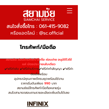
สนใจสั่งซื้อโทร : 061-415-9082
หรือแอดไลน์ : @sc.official
โทรศัพท์/มือถือ
สยามชัย ผ่อนโทรศัพท์/มือถือ ผ่อนง่าย อนุมัติไวใช้
แค่ บัตรประชาชนใบเดียว
✔️ฟรีค่าส่ง ✔️ฟรีค่าบริการ✔️ฟรีค่าทำสัญญา ✔️ฟรีค่า
ติดตั้งพร้อม
อุปกรณ์คุณภาพดีครบชุดพร้อมใช้งาน
ราคาเริ่มต้นเพียง
990
บาท
สยามชัยมีโทรศัพท์/มือถือหลายรุ่น
สนใจสามารถสอบถามรายละเอียดเพิ่มเติมได้เลย
INFINIX