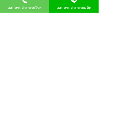
สอบถามฝ่ายขายโทร
สอบถามฝ่ายขายคลิก
IPHONE