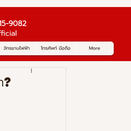
-415-9082
ficial
จักรยานไฟฟ้า
โทรศัพท์ มือถือ
More
้า?