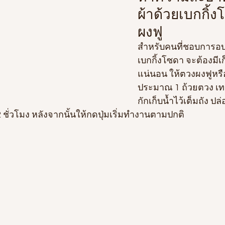
ผ้าด้วยเบกกิ้
ผงฟู
สำหรับคนที่ชอบการอบเ
เบกกิ้งโซดา จะต้องมีเก
แน่นอน ให้ตวงผงฟูหรื
ประมาณ 1 ถ้วยตวง เ
กักเก็บน้ำไว้เต็มถัง ป
 ชั่วโมง หลังจากนั้นให้กดปุ่มเริ่มทำงานตามปกติ 