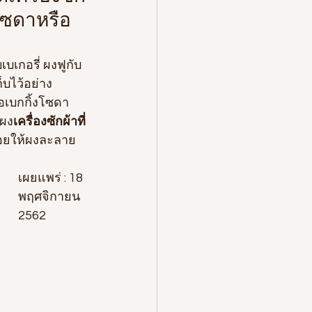
งโซดาหรือ
บเกอรี่ ผงฟูกับ
็บไว้อย่าง
อเบกกิ้งโซดา
ทผง
เครื่องซักผ้าที่
ล่อยให้ผงละลาย
เผยแพร่ : 18 
พฤศจิกายน 
2562