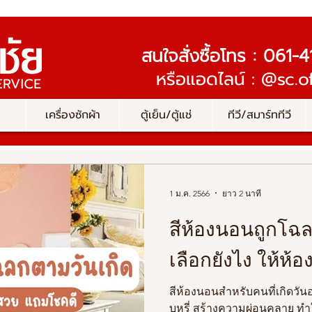
สนใจสั่งซื้อโทร : 061
หรือแอดไลน์ : @sc.of
เครื่องซักผ้า
ตู้เย็น/ตู้แช่
ทีวี/สมาร์ททีวี
1 ม.ค. 2566
ยาว 2 นาที
สีห้องนอนถูกโฉล
เลือกยังไง ให้ห
สีห้องนอนสำหรับคนที่เกิดวันอ
บุหรี่ สร้างความผ่อนคลาย ทำ